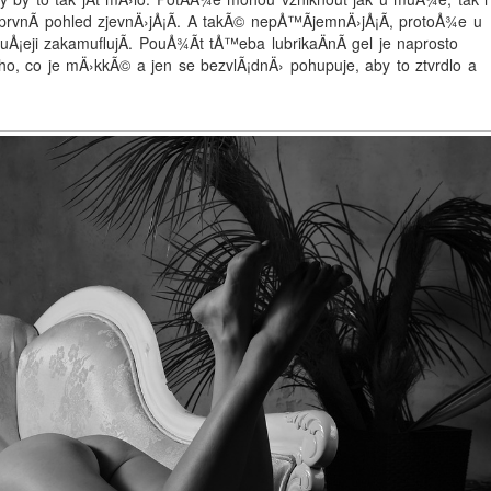
vnÃ­ pohled zjevnÄ›jÅ¡Ã­. A takÃ© nepÅ™Ã­jemnÄ›jÅ¡Ã­, protoÅ¾e u
eji zakamuflujÃ­. PouÅ¾Ã­t tÅ™eba lubrikaÄnÃ­ gel je naprosto
o, co je mÄ›kkÃ© a jen se bezvlÃ¡dnÄ› pohupuje, aby to ztvrdlo a