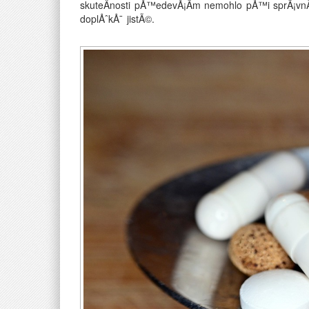
skuteÄnosti pÅ™edevÅ¡Ã­m nemohlo pÅ™i sprÃ¡vnÃ
doplÅˆkÅ¯ jistÃ©.