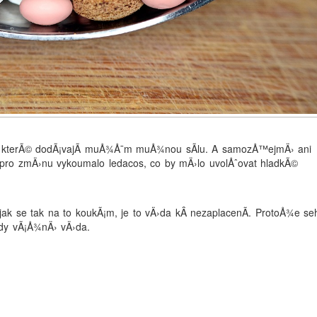
Å¯, kterÃ© dodÃ¡vajÃ­ muÅ¾Å¯m muÅ¾nou sÃ­lu. A samozÅ™ejmÄ› ani
 pro zmÄ›nu vykoumalo ledacos, co by mÄ›lo uvolÅˆovat hladkÃ©
jak se tak na to koukÃ¡m, je to vÄ›da kÂ nezaplacenÃ­. ProtoÅ¾e se
dy vÃ¡Å¾nÄ› vÄ›da.