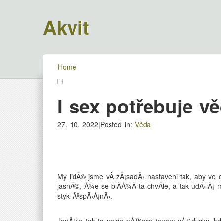
Akvit
Home
I sex potřebuje v
27. 10. 2022|Posted in:
Věda
My lidÃ© jsme vÂ zÃ¡sadÄ› nastaveni tak, aby ve ch
jasnÃ©, Å¾e se blÃ­Å¾Ã­ ta chvÃ­le, a tak udÄ›lÃ
styk ÃºspÄ›Å¡nÄ›.
JenÅ¾e tak to nejde pÅ™ece jenom vÅ¾dycky, kdy 