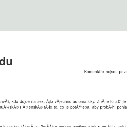
ědu
Komentáře nejsou pov
vÃ­li, kdo dojde na sex, Å¡lo vÅ¡echno automaticky. ZnÃ¡te to â€“ je
¡ muÅ¾skÃ© i Å¾enskÃ© tÄ›lo to, co je potÅ™eba, aby probÄ›hl pohl
by to tak jÃ­t mÄ›lo. PotÃ­Å¾e mohou vzniknout jak u muÅ¾e, tak i