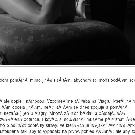
lidem pomÃ¡hÃ¡ mimo jinÃ© i sÂ tÃ­m, abychom se mohli oddÃ¡vat sex
Ã­ ale dojde i nÃ¡hodou. VzpomeÅˆme tÅ™eba na Viagru, kterÃ¡ nÃ¡
Ä›ÄÃ­m docela jinÃ½m, neÅ¾ sÂ ÄÃ­m se dnes spojuje a pomÃ¡hÃ¡
i nezaÄali) jen u Viagry. MnozÃ­ zÂ nich bÃ¡dali a bÃ¡dajÃ­, aÅ¾
a zvÃ½Å¡enÃ­ potence. I kdyÅ¾ si souÄasnÄ› musÃ­me pÅ™iznat, Å¾
o o pouhÃ© doplÅˆky stravy, ve kterÃ½ch je nÄ›jakÃ¡ ÃºÄinnÃ¡ lÃ¡t
toupena tak, aby to vypadalo na prvnÃ­ pohled ÃºÄinnÄ›, ale aby t