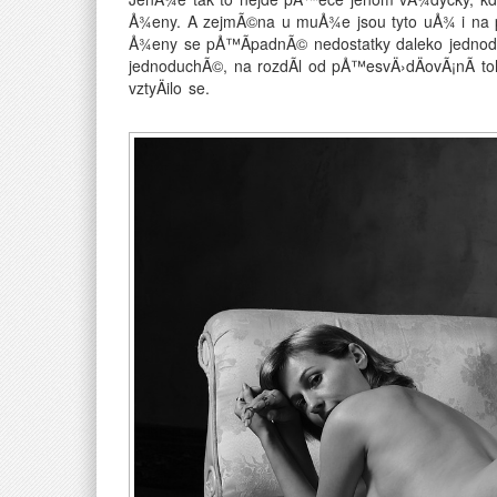
Å¾eny. A zejmÃ©na u muÅ¾e jsou tyto uÅ¾ i na pr
Å¾eny se pÅ™Ã­padnÃ© nedostatky daleko jednoduÅ¡
jednoduchÃ©, na rozdÃ­l od pÅ™esvÄ›dÄovÃ¡nÃ­ toh
vztyÄilo se.