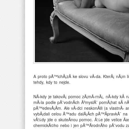
A proto pÅ™ichÃ¡zÃ­ ke slovu vÄ›da. KterÃ¡ nÃ¡m 
tehdy, kdy to nejde.
NÄ›kdy je takovÃ¡ pomoc zÃ¡mÄ›rnÃ¡, nÄ›kdy kÂ n
mÄ›la podle pÅ¯vodnÃ­ch ÃºmyslÅ¯ pomÃ¡hat sÂ n
pÅ™edevÅ¡Ã­m. Ale vÄ›dci neskonÄili (a vlastnÄ› an
vybÃ¡dali celou Å™adu dalÅ¡Ã­ch pÅ™Ã­pravkÅ¯ n
vÅ¾dy jde o skuteÄnou pomoc. Å½e jde velice Äast
chemickÃ©ho nebo i jen pÅ™Ã­rodnÃ­ho pÅ¯vodu zas