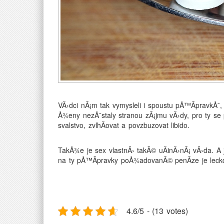
VÄ›dci nÃ¡m tak vymysleli i spoustu pÅ™Ã­pravk
Å¾eny nezÅ¯staly stranou zÃ¡jmu vÄ›dy, pro ty se
svalstvo, zvlhÄovat a povzbuzovat libido.
TakÅ¾e je sex vlastnÄ› takÃ© uÄinÄ›nÃ¡ vÄ›da. A 
na ty pÅ™Ã­pravky poÅ¾adovanÃ© penÃ­ze je leck
4.6/5 - (13 votes)