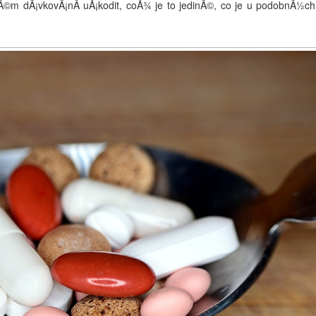
©m dÃ¡vkovÃ¡nÃ­ uÅ¡kodit, coÅ¾ je to jedinÃ©, co je u podobnÃ½ch