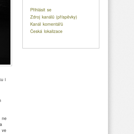
Přihlásit se
Zdroj kanálů (příspěvky)
Kanál komentářů
Česká lokalizace
u i
m
e ne
ka
o ve