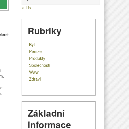
« Lis
Rubriky
u
olené
textu
Byt
s
názvem
Peníze
Vše,
Produkty
co
Společnosti
by
i
Www
expert
em.
Zdraví
měl
znát
ce.
tu
Základní
informace