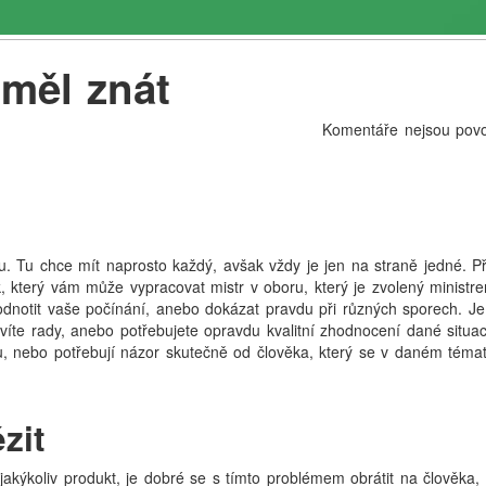
 měl znát
Komentáře nejsou pov
u. Tu chce mít naprosto každý, avšak vždy je jen na straně jedné. Př
 který vám může vypracovat mistr v oboru, který je zvolený ministr
notit vaše počínání, anebo dokázat pravdu při různých sporech. Je
nevíte rady, anebo potřebujete opravdu kvalitní zhodnocení dané situa
du, nebo potřebují názor skutečně od člověka, který se v daném téma
zit
t jakýkoliv produkt, je dobré se s tímto problémem obrátit na člověka,