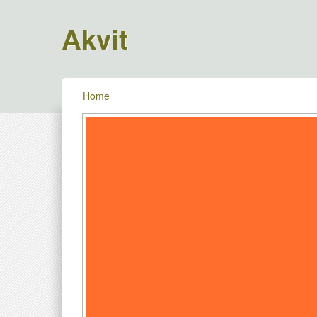
Akvit
Home