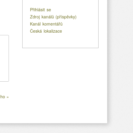
Přihlásit se
Zdroj kanálů (příspěvky)
Kanál komentářů
Česká lokalizace
oho »