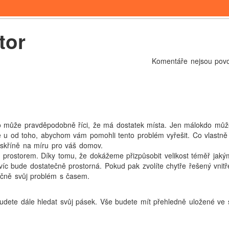
tor
Komentáře nejsou pov
do může pravděpodobně říci, že má dostatek místa. Jen málokdo můž
 u od toho, abychom vám pomohli tento problém vyřešit. Co vlastně
skříně na míru pro váš domov.
 prostorem. Díky tomu, že dokážeme přizpůsobit velikost téměř jakým
c bude dostatečně prostorná. Pokud pak zvolíte chytře řešený vnitř
tečně svůj problém s časem.
ebudete dále hledat svůj pásek. Vše budete mít přehledně uložené ve 