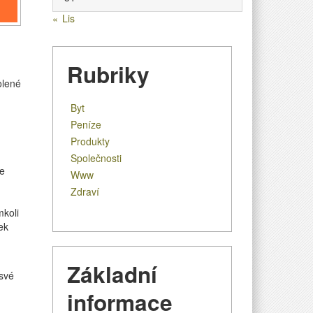
« Lis
Rubriky
u
olené
textu
Byt
s
názvem
Peníze
Velký
Produkty
úložný
Společnosti
prostor
e
Www
Zdraví
koli
ek
Základní
své
informace