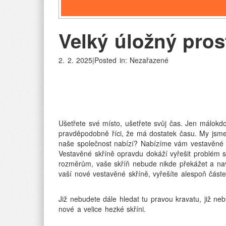
Velký úložný pros
2. 2. 2025|Posted in: Nezařazené
Ušetřete své místo, ušetřete svůj čas. Jen málok
pravděpodobně říci, že má dostatek času. My jsme
naše společnost nabízí? Nabízíme vám vestavěné 
Vestavěné skříně opravdu dokáží vyřešit problém s
rozměrům, vaše skříň nebude nikde překážet a naví
vaší nové vestavěné
skříně
, vyřešíte alespoň čás
Již nebudete dále hledat tu pravou kravatu, již n
nové a velice hezké skříni.