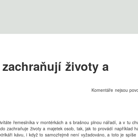
i zachraňují životy a
Komentáře nejsou pov
řivítáte řemeslníka v montérkách a s brašnou plnou nářadí, a v tu chv
o zachraňuje životy a majetek osob, tak, jak to provádí například ha
trikáři kávu, i když to samozřejmě není vyžadováno, a toto je spíše