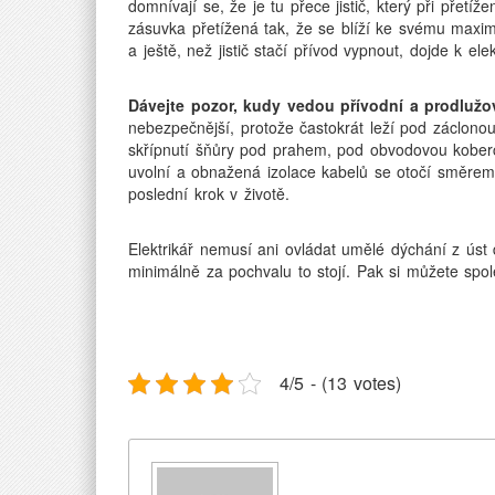
domnívají se, že je tu přece jistič, který při přet
zásuvka přetížená tak, že se blíží ke svému maximu
a ještě, než jistič stačí přívod vypnout, dojde k el
Dávejte pozor, kudy vedou přívodní a prodlužo
nebezpečnější, protože častokrát leží pod záclono
skřípnutí šňůry pod prahem, pod obvodovou koberc
uvolní a obnažená izolace kabelů se otočí směrem
poslední krok v životě.
Elektrikář nemusí ani ovládat umělé dýchání z úst
minimálně za pochvalu to stojí. Pak si můžete spo
4/5 - (13 votes)