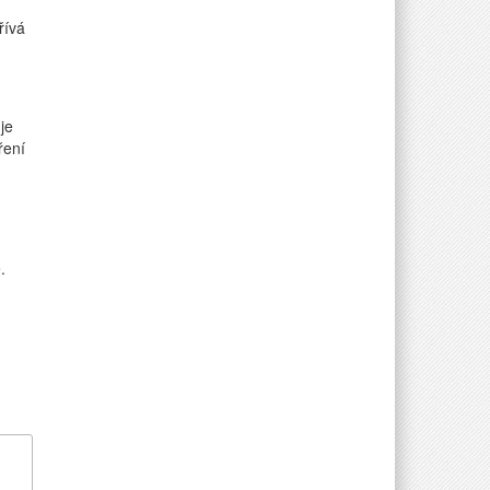
řívá
je
ření
.