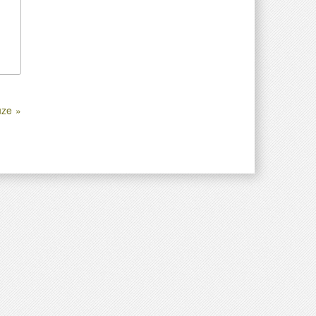
ůze »