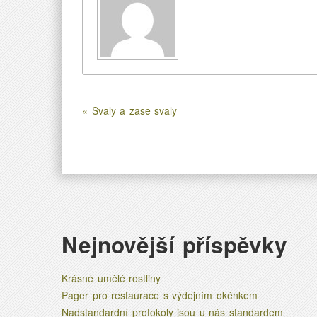
« Svaly a zase svaly
Nejnovější příspěvky
Krásné umělé rostliny
Pager pro restaurace s výdejním okénkem
Nadstandardní protokoly jsou u nás standardem