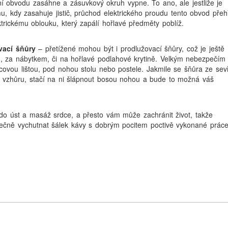
ížení obvodu zasáhne a zásuvkový okruh vypne. To ano, ale jestliže je
, kdy zasahuje jistič, průchod elektrického proudu tento obvod přeh
ektrickému oblouku, který zapálí hořlavé předměty poblíž.
vací šňůry
– přetížené mohou být i prodlužovací šňůry, což je ještě
u, za nábytkem, či na hořlavé podlahové krytině. Velkým nebezpečím 
ovou lištou, pod nohou stolu nebo postele. Jakmile se šňůra ze sev
 vzhůru, stačí na ni šlápnout bosou nohou a bude to možná váš
 do úst a masáž srdce, a přesto vám může zachránit život, takže
lečně vychutnat šálek kávy s dobrým pocitem poctivě vykonané práce