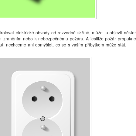
trolovat elektrické obvody od rozvodné skříně, může tu objevit někte
ým zraněním nebo k nebezpečnému požáru. A jestliže požár propukne
t, nechceme ani domýšlet, co se s vaším příbytkem může stát.