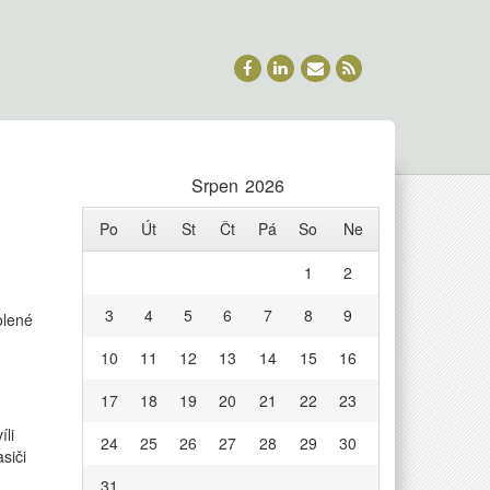
Srpen 2026
Po
Út
St
Čt
Pá
So
Ne
1
2
3
4
5
6
7
8
9
u
olené
textu
10
11
12
13
14
15
16
s
názvem
17
18
19
20
21
22
23
Revizní
elektrikáři
íli
24
25
26
27
28
29
30
zachraňují
siči
životy
31