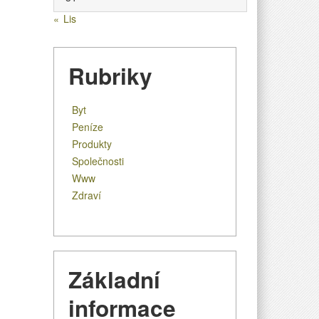
a
majetek
« Lis
Rubriky
Byt
Peníze
Produkty
Společnosti
Www
Zdraví
Základní
informace