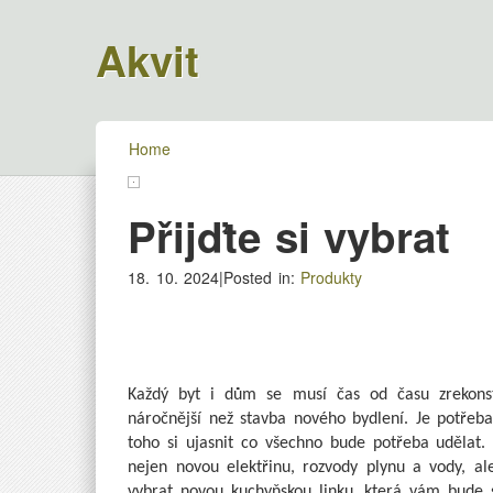
Akvit
Home
Přijďte si vybrat
18. 10. 2024|Posted in:
Produkty
Každý byt i dům se musí čas od času zrekonstr
náročnější než stavba nového bydlení. Je potřeb
toho si ujasnit co všechno bude potřeba udělat.
nejen novou elektřinu, rozvody plynu a vody, 
vybrat novou kuchyňskou linku, která vám bude s