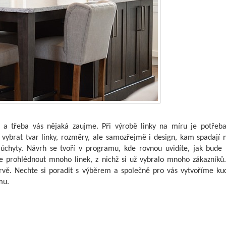
 a třeba vás nějaká zaujme. Při výrobě linky na míru je potřeb
 vybrat tvar linky, rozměry, ale samozřejmě i design, kam spadají 
 úchyty. Návrh se tvoří v programu, kde rovnou uvidíte, jak bude 
te prohlédnout mnoho linek, z nichž si už vybralo mnoho zákazníků.
rvě. Nechte si poradit s výběrem a společně pro vás vytvoříme ku
mu.