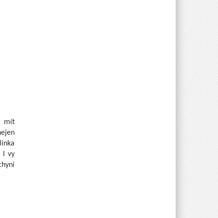
a mít
nejen
linka
 I vy
chyni