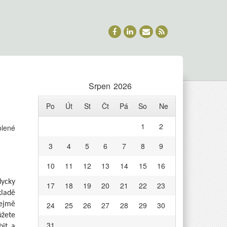
Srpen 2026
Po
Út
St
Čt
Pá
So
Ne
1
2
u
olené
textu
3
4
5
6
7
8
9
s
názvem
10
11
12
13
14
15
16
Přijďte
si
dycky
17
18
19
20
21
22
23
vybrat
kladě
24
25
26
27
28
29
30
řejmě
ůžete
31
bit a