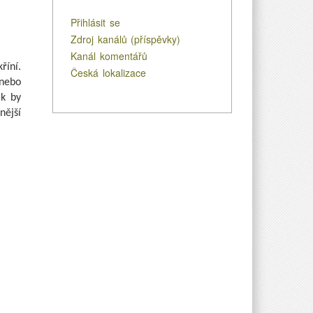
Přihlásit se
Zdroj kanálů (příspěvky)
Kanál komentářů
říní.
Česká lokalizace
 nebo
ak by
nější