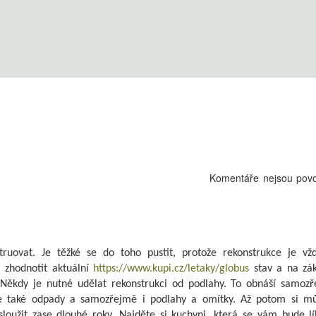
Komentáře nejsou pov
uovat. Je těžké se do toho pustit, protože rekonstrukce je vž
a zhodnotit aktuální
https://www.kupi.cz/letaky/globus
stav a na zá
 Někdy je nutné udělat rekonstrukci od podlahy. To obnáší samoz
ale také odpady a samozřejmě i podlahy a omítky. Až potom si m
loužit zase dlouhé roky. Najděte si kuchyni, která se vám bude lí