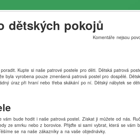
do dětských pokojů
Komentáře nejsou pov
oradit. Kupte si naše patrové postele pro děti. Dětská
patrová post
, že byla vyrobena pouze zmenšená patrová postel pro dospělé. Děts
žádný úraz při hraní nebo třeba skákání po ní. Dětský nábytek se dě
ele
e vám bude hodit i naše patrová postel. Získat ji můžete od nás. Ru
 tedy ze smrku nebo z borovice. Přijďte si sami vybrat, která se vám 
 Těšíme se na naše zákazníky a na vaše objednávky.