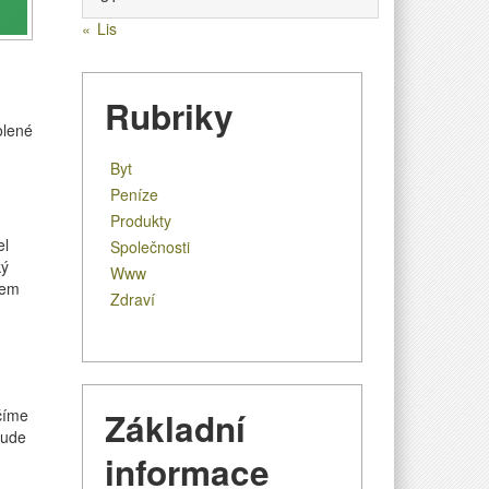
« Lis
Rubriky
u
olené
textu
Byt
s
názvem
Peníze
Patrové
Produkty
postele
el
Společnosti
do
ký
Www
dětských
tem
Zdraví
pokojů
číme
Základní
bude
informace