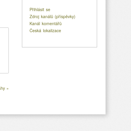
Přihlásit se
Zdroj kanálů (příspěvky)
Kanál komentářů
Česká lokalizace
ahy »