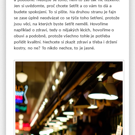
a podobně. Nebojte se toho, není to zas tak nic těžkého.
Jen si uvědomte, proč chcete šetřit a co vám to dá a
budete spokojení. To si pište.
Na druhou stranu je fajn
se zase úplně neodvázat co se týče toho šetření, protože
jsou věci, na kterých byste šetřit neměli. Hovoříme
například o zdraví, tedy o nějakých lécích, hovoříme o
obuvi a podobně, protože všechno tohle je potřeba
pořídit kvalitní. Nechcete si zkazit zdraví a třeba i držení
kostry, no ne? To nikdo nechce, to je jasné.