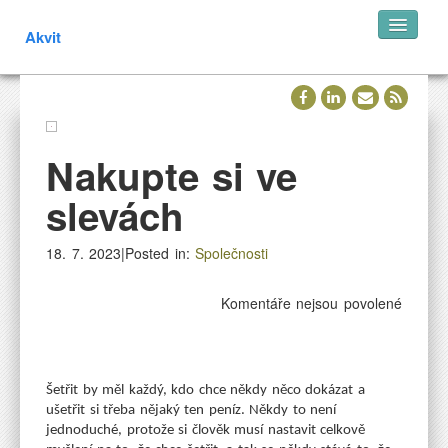
Akvit
Nakupte si ve
slevách
18. 7. 2023|Posted in:
Společnosti
u
Komentáře nejsou povolené
textu
s
názve
Nakupt
Šetřit by měl každý, kdo chce někdy něco dokázat a
si
ušetřit si třeba nějaký ten peníz. Někdy to není
ve
jednoduché, protože si člověk musí nastavit celkově
slevác