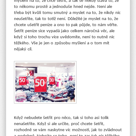
myšlení na to, že chce šetřit, a tak se někdy stává to, že
to někomu prostě a jednoduše hned nejde. Není ale
třeba být kvůli tomu smutný a myslet na to, že nikdy nic
neušetříte, tak to totiž není. Důležité je myslet na to, že
chcete ušetřit peníze a ono to pak půjde, to nám věřte.
Šetřit peníze sice vypadá jako celkem náročná věc, ale
když si toho trochu více uvědomíte, není to nutně nic
těžkého. Vše je jen o způsobu myšlení a o tom mít
nějaký cíl.
Když nebudete šetřit pro něco, tak si toho asi tolik
nenašetříte. Když si ale určíte, proč chcete šetřit,
rozhodně se vám naskytne víc možností, jak to zvládnout