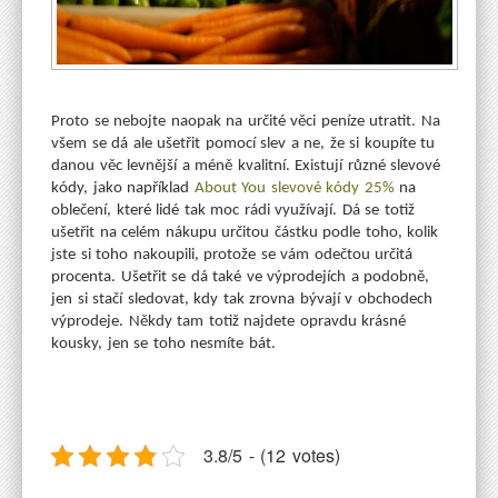
Proto se nebojte naopak na určité věci peníze utratit. Na
všem se dá ale ušetřit pomocí slev a ne, že si koupíte tu
danou věc levnější a méně kvalitní. Existují různé slevové
kódy, jako například
About You slevové kódy 25%
na
oblečení, které lidé tak moc rádi využívají. Dá se totiž
ušetřit na celém nákupu určitou částku podle toho, kolik
jste si toho nakoupili, protože se vám odečtou určitá
procenta.
Ušetřit se dá také ve výprodejích a podobně,
jen si stačí sledovat, kdy tak zrovna bývají v obchodech
výprodeje. Někdy tam totiž najdete opravdu krásné
kousky, jen se toho nesmíte bát.
3.8/5 - (12 votes)