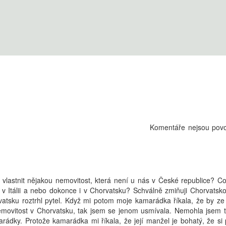
Komentáře nejsou pov
i vlastnit nějakou nemovitost, která není u nás v České republice? C
v Itálii a nebo dokonce i v Chorvatsku? Schválně zmiňuji Chorvatsko
atsku roztrhl pytel. Když mi potom moje kamarádka říkala, že by ze
movitost v Chorvatsku, tak jsem se jenom usmívala. Nemohla jsem 
arádky. Protože kamarádka mi říkala, že její manžel je bohatý, že si 