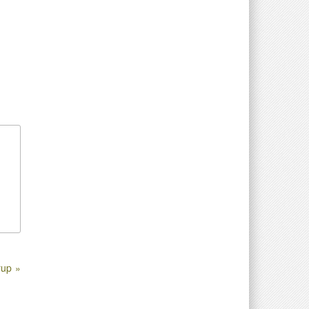
rup »