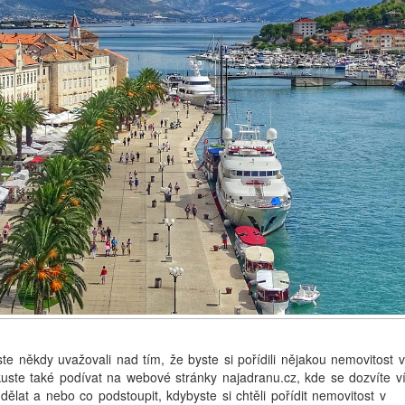
te někdy uvažovali nad tím, že byste si pořídili nějakou nemovitost v
uste také podívat na webové stránky najadranu.cz, kde se dozvíte v
dělat a nebo co podstoupit, kdybyste si chtěli pořídit nemovitost v