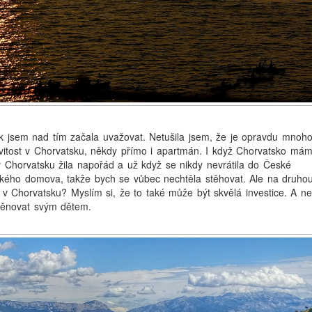
 jsem nad tím začala uvažovat. Netušila jsem, že je opravdu mnoh
ovitost v Chorvatsku, někdy přímo i apartmán. I když Chorvatsko má
v Chorvatsku žila napořád a už když se nikdy nevrátila do České
ského domova, takže bych se vůbec nechtěla stěhovat. Ale na druho
 v Chorvatsku? Myslím si, že to také může být skvělá investice. A n
věnovat svým dětem.