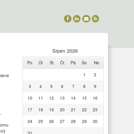
Srpen 2026
Po
Út
St
Čt
Pá
So
Ne
1
2
u
olené
textu
3
4
5
6
7
8
9
s
názvem
10
11
12
13
14
15
16
Moře
a
o
17
18
19
20
21
22
23
byty
,
24
25
26
27
28
29
30
tomu
prý
31