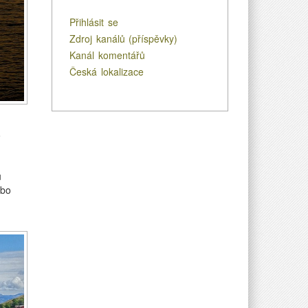
Přihlásit se
Zdroj kanálů (příspěvky)
Kanál komentářů
Česká lokalizace
o
m
u
ebo